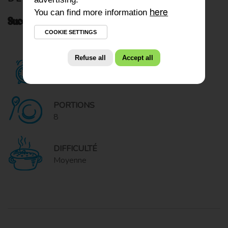
You can find more information
here
Sucettes glacées déjeuner au granola et au kiri
COOKIE SETTINGS
Refuse all
Accept all
PRÊT EN
30 minutes
PORTIONS
8
DIFFICULTÉ
Moyenne